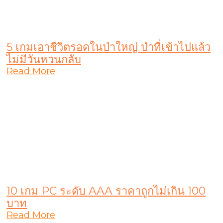
5 เกมเอาชีวิตรอดในป่าใหญ่ ป่าที่เข้าไปแล้ว
ไม่มีวันหวนกลับ
Read More
10 เกม PC ระดับ AAA ราคาถูกไม่เกิน 100
บาท
Read More