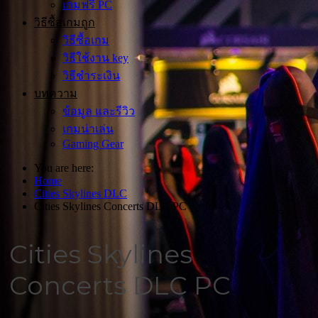
เกมฟรี PC
วิธีซื้อเกมถูก
วิธีซื้อเกม
วิธีใช้งาน key
วิธีชำระเงิน
บทความ
ข้อมูล และรีวิว
เกมน่าเล่น
Gaming Gear
You are here:
Home
Cities Skylines DLC
Cities Skylines Concerts DLC PC
Cities Skylines
Concerts DLC PC