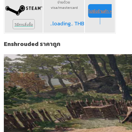
จ่ายด้วย
visa/mastercard
ไปยังร้านค้า >
..loading.. THB
วิธีการสั่งซื้อ
Enshrouded ราคาถูก