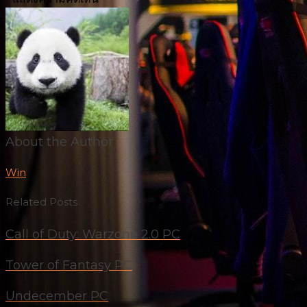
About the Author
Win
Related Posts
Call of Duty: Warzone 2.0 PC
Tower of Fantasy PC
Undecember PC