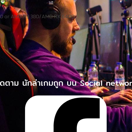
50 or AMD R9 380/AMD RX 6400
ิดตาม นักล่าเกมถูก บน Social netwo