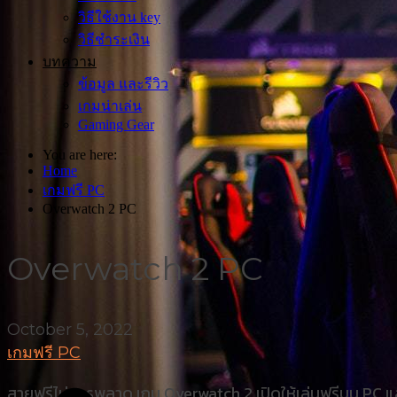
วิธีใช้งาน key
วิธีชำระเงิน
บทความ
ข้อมูล และรีวิว
เกมน่าเล่น
Gaming Gear
You are here:
Home
เกมฟรี PC
Overwatch 2 PC
Overwatch 2 PC
October 5, 2022
เกมฟรี PC
สายฟรีไม่ควรพลาด เกม Overwatch 2 เปิดให้เล่นฟรีบน PC แล้วว