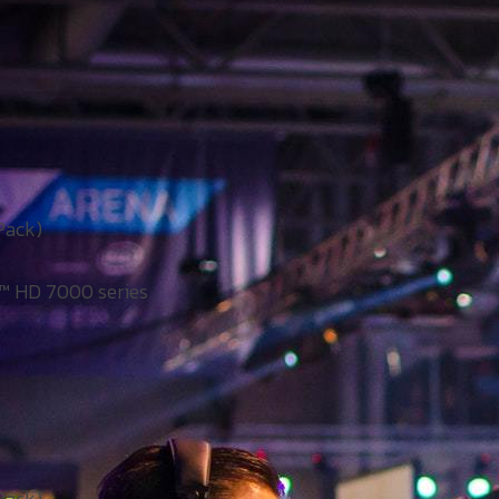
Pack)
™ HD 7000 series
Pack)