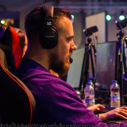
ันนี้ไม่เสียค่าใช้จ่ายใดๆทั้งสิ้น หากใครอยากเล่นเกม Overwat