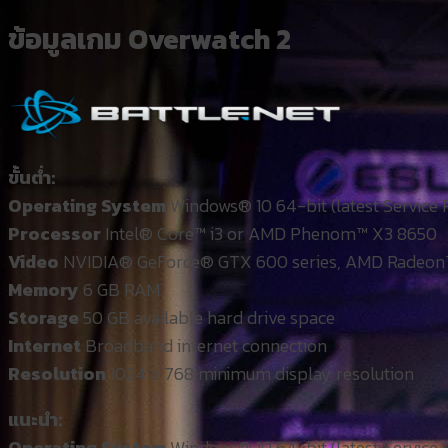
ข้อมูลเกม Overwatch 2
ขั้นต่ำ:
Operating System
Windows® 10 64-bit (latest Service 
Processor
Intel® Core™ i3 or AMD Phenom™ X3 8650
Video
NVIDIA® GeForce® GTX 600 series, AMD Radeon
Memory
6 GB RAM
Storage
50 GB available hard drive space
I
nternet
Broadband internet connection
Resolution
1024 x 768 minimum display resolution
แนะนำ:
Operating System
Windows® 10 64-bit (latest Service 