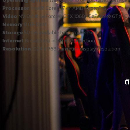
Processor
Intel® Core™ i7 or AMD Ryzen™ 5
Video
NVIDIA® GeForce® GTX 1060/ GeForce® GTX 16
Memory
8 GB RAM
Storage
50 GB available hard drive space
Internet
Broadband internet connection
Resolution
1024 x 768 minimum display resolution
ต