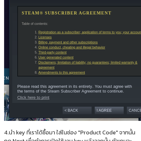
4.นำ key ที่เราได้ซื้อมา ใส่ในช่อง "Product Code" จากนั้น
กด Next เพื่อทำการเปิดใช้งาน key หลังจากนั้น ตัวเกมจะ