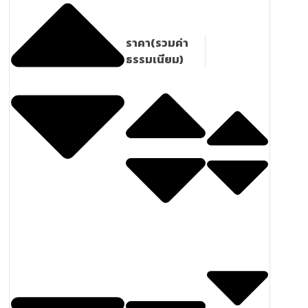
ราคา(รวมค่า
ธรรมเนียม)