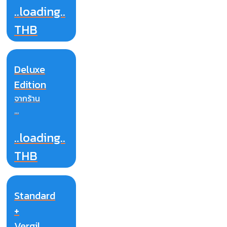
..loading..
THB
Deluxe
Edition
จากร้าน
...
..loading..
THB
Standard
+
Vergil