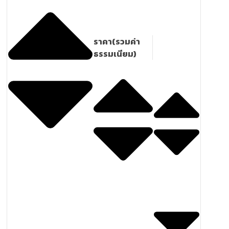
ราคา(รวมค่า
ธรรมเนียม)