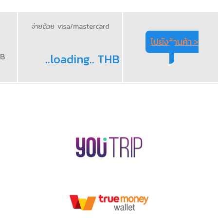
จ่ายด้วย visa/mastercard
ไปยังร้านค้า >
HB
..loading.. THB