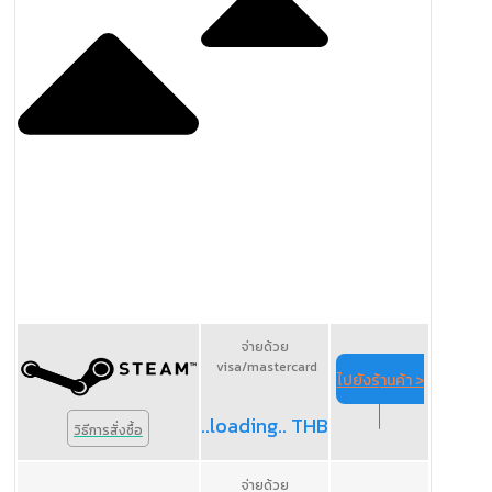
จ่ายด้วย
visa/mastercard
ไปยังร้านค้า >
..loading.. THB
วิธีการสั่งซื้อ
จ่ายด้วย