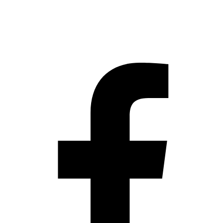
ติดตาม นักล่าเกมถูก บน Social
network