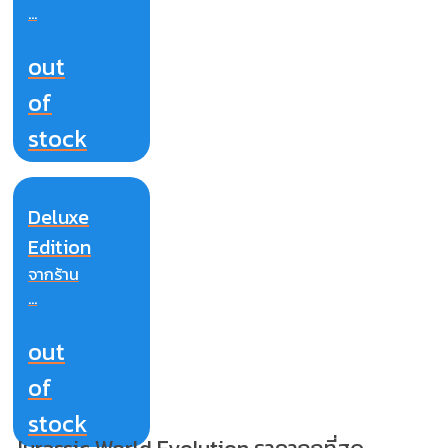
...
out
of
stock
Deluxe
Edition
จากร้าน
...
out
of
stock