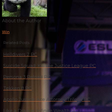
About the Author
Win
Related Posts
Helldivers 2 PC
Suicide Squad: Kill the Justice League PC
Persona 3 Reload PC
Tekken 8 PC
Apollo Justice: Ace Attorney Trilogy PC
Like a Dragon: Infinite Wealth PC