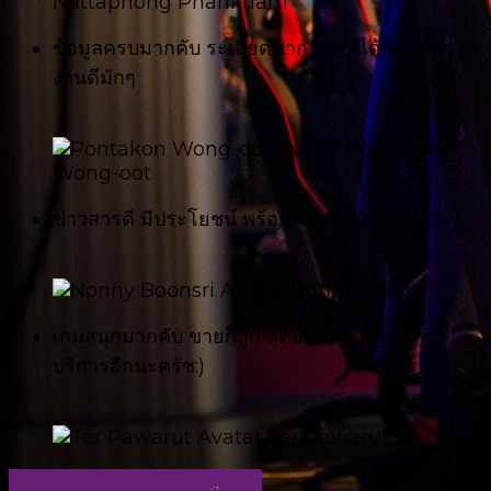
Nattaphong Phankham
ข้อมูลครบมากคับ ระเอียดมาก เกมที่ได้ก็ถูกมักๆ
งานดีมักๆ
Pontakon
Wong-oot
ข่าวสารดี มีประโยชน์ พร้อมคำแนะนำ เยี่ยม!!!
Nonny Boonsri
เกมสนุกมากคับ ขายก็ถูก สุดยอดเลยคับจะใช้
บริการอีกนะครัช:)
Ter Pawarut