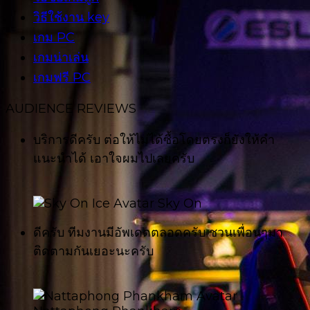
วิธีใช้งาน key
เกม PC
เกมน่าเล่น
เกมฟรี PC
AUDIENCE REVIEWS
บริการดีครับ ต่อให้ไม่ได้ซื้อโดยตรงก็ยังให้คำ
แนะนำได้ เอาใจผมไปเลยครับ
Sky On
ดีครับ ทีมงานมีอัพเดดตลอดครับ ชวนเพื่อนๆมา
ติดตามกันเยอะนะครับ