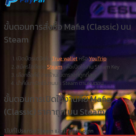
ขั้นตอนการสั่งซื้อ Mafia (Classic) บน
Steam
เปิดบัตรเดบิตใน
True wallet
หรือ
YouTrip
สมัครไอดีของ
Steam
เพื่อเปิดใช้งาน Steam Key
เลือกซื้อคีย์ จากร้านในตารางที่ถูกที่สุด
นำคีย์มาเปิดใช้งานบน Steam ตามขั้นตอน
ขั้นตอนการเปิดใช้งานคีย์ Mafia
(Classic) ราคาถูก บน Steam
1.ไปที่โปรแกรม Steam และ ทำการ Login