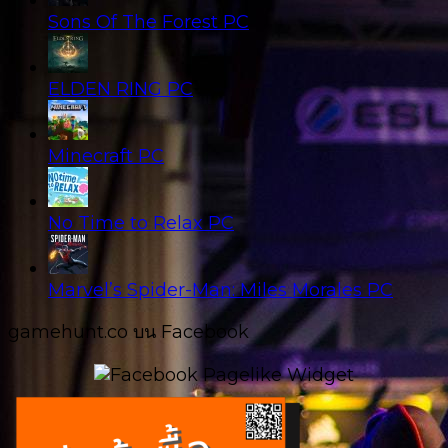
Sons Of The Forest PC
ELDEN RING PC
Minecraft PC
No Time to Relax PC
Marvel’s Spider-Man: Miles Morales PC
gamehunt.co บน Facebook