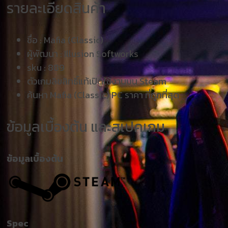
รายละเอียดสินค้า
ชื่อ :
Mafia (Classic)
ผู้พัฒนา :
Illusion Softworks
sku :
889
ตัวเกมลิขสิทธิ์แท้เปิดใช้งานบน Steam
ค้นหา Mafia (Classic) PC ราคา ที่ถูกที่สุด
ข้อมูลเบื้องต้น และสเปคเกม
ข้อมูลเบื้องต้น
Spec