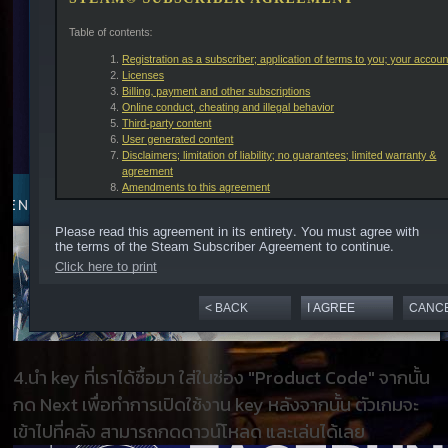
4.นำ key ที่เราได้ซื้อมา ใส่ในช่อง "Product Code" จากนั้น
กด Next เพื่อทำการเปิดใช้งาน key หลังจากนั้น ตัวเกมจะ
เข้าไปที่คลัง สามารถกดดาวน์โหลด และเล่นได้เลย