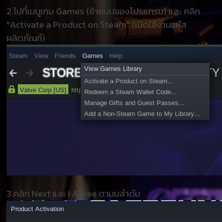
2.ไปที่เมนูเกม Games (ซ้ายบนของโปรแกรม) และ คลิก
"Activate a Product on Steam" (เปิดใช้งานรหัส
ผลิตภัณฑ์)
3.คลิก Next และ I Agree ตามมลำดับ