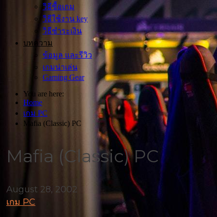
วิธีซื้อเกม
วิธีใช้งาน key
วิธีชำระเงิน
บทความ
ข้อมูล และรีวิว
เกมน่าเล่น
Gaming Gear
You are here:
Home
เกม PC
Mafia (Classic) PC
Mafia (Classic) PC
August 28, 2002
เกม PC