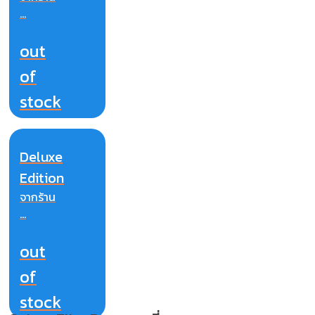
...
out
of
stock
Deluxe
Edition
จากร้าน
...
out
of
stock