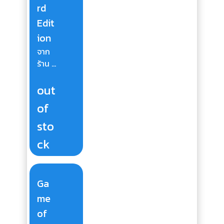
rd
Edit
ion
จาก
ร้าน ...
out
of
sto
ck
Ga
me
of